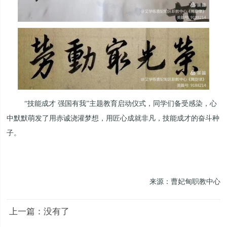
“技能成才 强国有我”主题教育启动仪式，同学们备受感染，心
中默默萌发了用赤诚浇灌梦想，用匠心成就非凡，技能成才的奋斗种
子。
来源：曹妃甸职教中心
上一篇：没有了